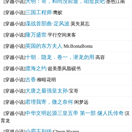
大明：哥，和尚没前途，咱造反吧
[穿越小说]
/
墨色江南
三国工程师
[穿越小说]
/
鹰蚁
谍战首部曲·定风波
[穿越小说]
/
莫失莫忘
隆万盛世
[穿越小说]
/
平行空间来客
英国的东方夫人
[穿越小说]
/
Mr.BontaBonta
十朝．隐龙．卷一，潜龙勿用
[穿越小说]
/
高容
渡海之约
[穿越小说]
/
超美墨风脂砚书
古香
[穿越小说]
/
柳暗花明
大唐之最强皇太孙
[穿越小说]
/
宝哥
君埋我寄，微之奈何
[穿越小说]
/
闲梦远
中华文明起源三皇五帝 第一部 燧人氏传奇
[穿越小说]
/
汉
育龙
小霸王别传
[穿越小说]
/
Chean Huang