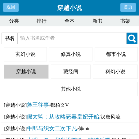
穿越小说
返回
首页
分类
排行
全本
新书
书架
书名
玄幻小说
修真小说
都市小说
穿越小说
藏经阁
科幻小说
其他小说
藩王往事
[穿越小说]
/
都柏文V
假太监：从攻略恶毒皇妃开始
[穿越小说]
/
汉唐风流
牛郎与织女二次下凡
[穿越小说]
/
傅min