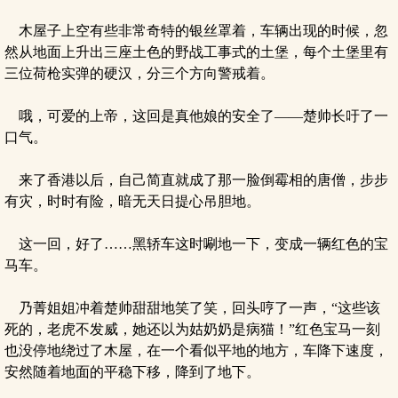
木屋子上空有些非常奇特的银丝罩着，车辆出现的时候，忽
然从地面上升出三座土色的野战工事式的土堡，每个土堡里有
三位荷枪实弹的硬汉，分三个方向警戒着。
哦，可爱的上帝，这回是真他娘的安全了——楚帅长吁了一
口气。
来了香港以后，自己简直就成了那一脸倒霉相的唐僧，步步
有灾，时时有险，暗无天日提心吊胆地。
这一回，好了……黑轿车这时唰地一下，变成一辆红色的宝
马车。
乃菁姐姐冲着楚帅甜甜地笑了笑，回头哼了一声，“这些该
死的，老虎不发威，她还以为姑奶奶是病猫！”红色宝马一刻
也没停地绕过了木屋，在一个看似平地的地方，车降下速度，
安然随着地面的平稳下移，降到了地下。