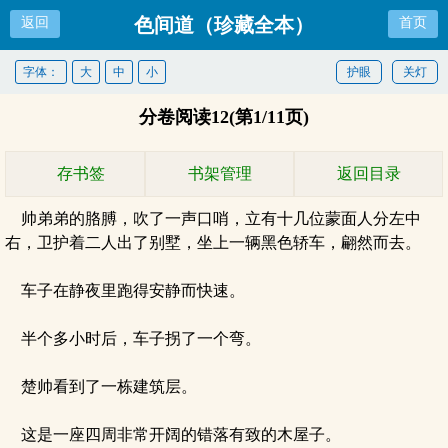
色间道（珍藏全本）
返回
首页
字体：
大
中
小
护眼
关灯
分卷阅读12(第1/11页)
存书签
书架管理
返回目录
帅弟弟的胳膊，吹了一声口哨，立有十几位蒙面人分左中
右，卫护着二人出了别墅，坐上一辆黑色轿车，翩然而去。
车子在静夜里跑得安静而快速。
半个多小时后，车子拐了一个弯。
楚帅看到了一栋建筑层。
这是一座四周非常开阔的错落有致的木屋子。