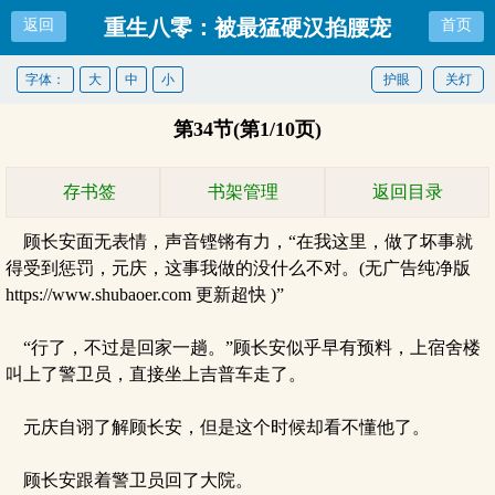
重生八零：被最猛硬汉掐腰宠
返回
首页
字体：
大
中
小
护眼
关灯
第34节(第1/10页)
存书签
书架管理
返回目录
顾长安面无表情，声音铿锵有力，“在我这里，做了坏事就
得受到惩罚，元庆，这事我做的没什么不对。(无广告纯净版
https://www.shubaoer.com 更新超快 )”
“行了，不过是回家一趟。”顾长安似乎早有预料，上宿舍楼
叫上了警卫员，直接坐上吉普车走了。
元庆自诩了解顾长安，但是这个时候却看不懂他了。
顾长安跟着警卫员回了大院。