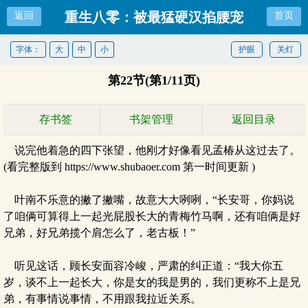
重生八零：被最猛硬汉掐腰宠
返回
首页
字体：
大
中
小
护眼
关灯
第22节(第1/11页)
存书签
书架管理
返回目录
说完他着急的四下张望，他刚才好像看见孟椿从这过去了。
(看完整版到 https://www.shubaoer.com 第一时间更新 )
叶南不乐意的撇了撇嘴，故意大大咧咧，“长安哥，你妈说
了咱俩可算得上一起光屁股长大的青梅竹马啊，还有咱俩是好
兄弟，好兄弟揽个肩怎么了，老古板！”
听见这话，顾长安面容冷峻，严肃的纠正道：“我大你五
岁，谈不上一起长大，你是女的我是男的，我们更称不上是兄
弟，有事情说事情，不用跟我拉近关系。