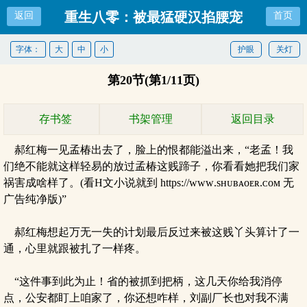
重生八零：被最猛硬汉掐腰宠
返回
首页
字体：
大
中
小
护眼
关灯
第20节(第1/11页)
存书签
书架管理
返回目录
郝红梅一见孟椿出去了，脸上的恨都能溢出来，“老孟！我
们绝不能就这样轻易的放过孟椿这贱蹄子，你看看她把我们家
祸害成啥样了。(看H文小说就到 https://ᴡᴡᴡ.sʜᴜʙᴀᴏᴇʀ.ᴄᴏᴍ 无
广告纯净版)”
郝红梅想起万无一失的计划最后反过来被这贱丫头算计了一
通，心里就跟被扎了一样疼。
“这件事到此为止！省的被抓到把柄，这几天你给我消停
点，公安都盯上咱家了，你还想咋样，刘副厂长也对我不满