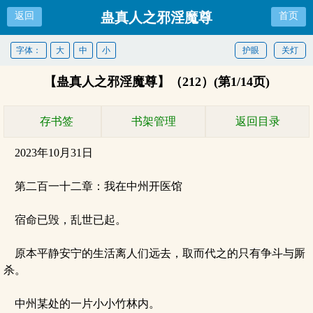
蛊真人之邪淫魔尊
返回
首页
字体：
大
中
小
护眼
关灯
【蛊真人之邪淫魔尊】（212）(第1/14页)
存书签
书架管理
返回目录
2023年10月31日
第二百一十二章：我在中州开医馆
宿命已毁，乱世已起。
原本平静安宁的生活离人们远去，取而代之的只有争斗与厮
杀。
中州某处的一片小小竹林内。