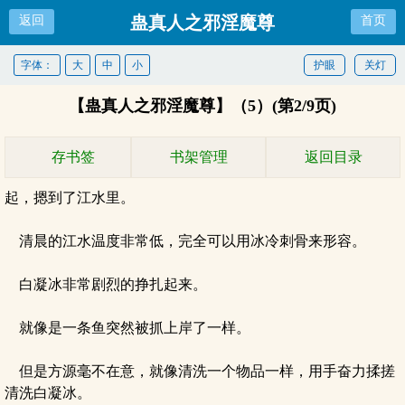
蛊真人之邪淫魔尊
返回
首页
字体：
大
中
小
护眼
关灯
【蛊真人之邪淫魔尊】（5）(第2/9页)
存书签
书架管理
返回目录
起，摁到了江水里。
清晨的江水温度非常低，完全可以用冰冷刺骨来形容。
白凝冰非常剧烈的挣扎起来。
就像是一条鱼突然被抓上岸了一样。
但是方源毫不在意，就像清洗一个物品一样，用手奋力揉搓
清洗白凝冰。