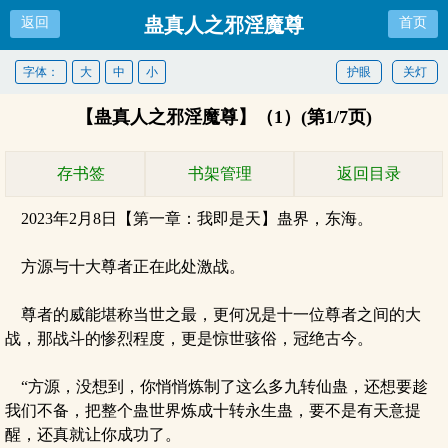
蛊真人之邪淫魔尊
返回
首页
字体：
大
中
小
护眼
关灯
【蛊真人之邪淫魔尊】（1）(第1/7页)
存书签
书架管理
返回目录
2023年2月8日【第一章：我即是天】蛊界，东海。
方源与十大尊者正在此处激战。
尊者的威能堪称当世之最，更何况是十一位尊者之间的大
战，那战斗的惨烈程度，更是惊世骇俗，冠绝古今。
“方源，没想到，你悄悄炼制了这么多九转仙蛊，还想要趁
我们不备，把整个蛊世界炼成十转永生蛊，要不是有天意提
醒，还真就让你成功了。