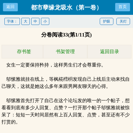
都市孽缘龙吸水（第一卷）
返回
首页
（251-300）
字体：
大
中
小
护眼
关灯
分卷阅读33(第1/11页)
存书签
书架管理
返回目录
女生一定要保持矜持，这样男生们才会尊重你。
邬愫雅就挂在线上，等枫椛樰枂发现自己上线后主动来找自
己聊天，这就是她这么多年来跟男网友聊天的心得。
邬愫雅首先打开了自己在这个论坛发的唯一的一个帖子，想
看看到底有多少人回复、点赞？一打开那个帖子邬愫雅就被惊
呆了：短短一天时间居然有上百人回复、点赞，甚至还有不少
打赏的。