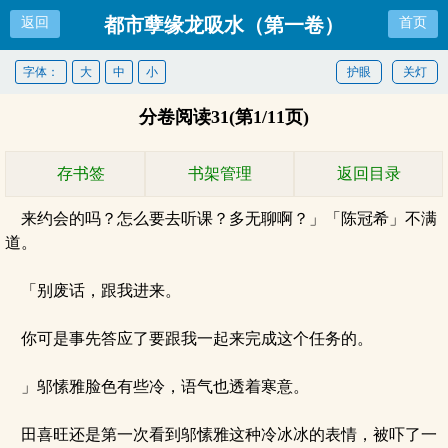
都市孽缘龙吸水（第一卷）
返回
首页
（251-300）
字体：
大
中
小
护眼
关灯
分卷阅读31(第1/11页)
存书签
书架管理
返回目录
来约会的吗？怎么要去听课？多无聊啊？」「陈冠希」不满
道。
「别废话，跟我进来。
你可是事先答应了要跟我一起来完成这个任务的。
」邬愫雅脸色有些冷，语气也透着寒意。
田喜旺还是第一次看到邬愫雅这种冷冰冰的表情，被吓了一