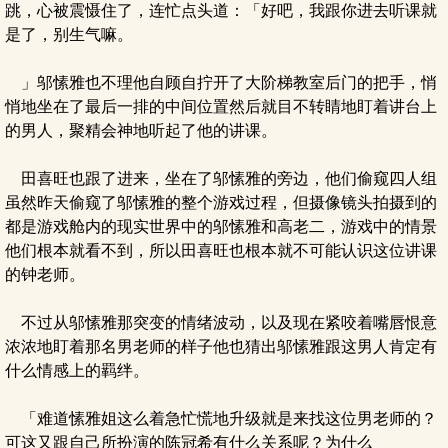
跳，心被震慑住了，连忙点头道：「好吧，我跟你进去听课就
是了，别生气嘛。
」邬愫雅也不理他自顾自拧开了大阶梯教室后门的把手，悄
悄地坐在了最后一排的中间位置然后就目不转睛地盯着讲台上
的男人，聚精会神地听起了他的讲课。
田喜旺也跟了进来，坐在了邬愫雅的旁边，他们偷窥四人组
虽然昨天偷窥了邬愫雅的整个游戏过程，但摄像镜头拍摄到的
都是游戏舱内的现实世界中的邬愫雅和高老二，游戏中的情景
他们根本就看不到，所以田喜旺也根本就不可能认识这位讲课
的钟老师。
不过从邬愫雅那突变的情绪波动，以及现在紧咬着嘴唇恨意
浓浓地盯着那名男老师的样子他也猜出邬愫雅跟这男人肯定有
什么情感上的羁绊。
「难道愫雅姐这么着急忙慌地升级就是来找这位男老师的？
可这又跟自己所扮演的陈冠希有什么关系呢？为什么